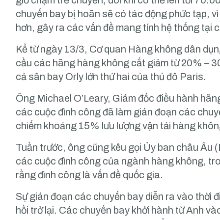
giờ chậm trễ chuyến, đôi khi có thể lên tới 70.
chuyến bay bị hoãn sẽ có tác động phức tạp, v
hơn, gây ra các vấn đề mang tính hệ thống tại c
Kể từ ngày 13/3, Cơ quan Hàng không dân dụ
cầu các hãng hàng không cắt giảm từ 20% – 3
cả sân bay Orly lớn thứ hai của thủ đô Paris.
Ông Michael O’Leary, Giám đốc điều hành hãn
các cuộc đình công đã làm gián đoạn các chuyế
chiếm khoảng 15% lưu lượng vận tải hàng khôn
Tuần trước, ông cũng kêu gọi Ủy ban châu Âu 
các cuộc đình công của ngành hàng không, tro
rằng đình công là vấn đề quốc gia.
Sự gián đoạn các chuyến bay diễn ra vào thời đ
hồi trở lại. Các chuyến bay khởi hành từ Anh v