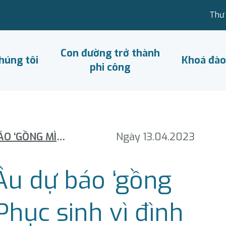
Thư 
Con đường trở thành
húng tôi
Khoá đào
phi công
HÀNG KHÔNG CHÂU ÂU DỰ BÁO ‘GỒNG MÌNH’ TRONG DỊP LỄ PHỤC SINH VÌ ĐÌNH CÔNG
Ngày 13.04.2023
u dự báo ‘gồng
Phục sinh vì đình