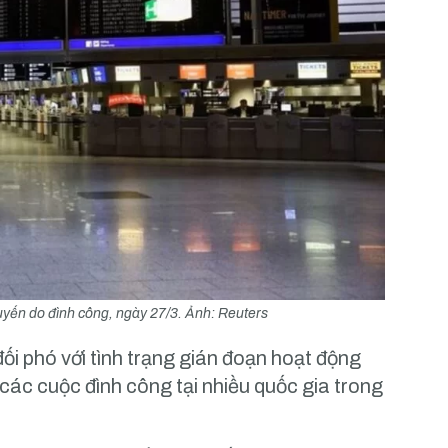
uyến do đình công, ngày 27/3. Ảnh: Reuters
i phó với tình trạng gián đoạn hoạt động
 các cuộc đình công tại nhiều quốc gia trong