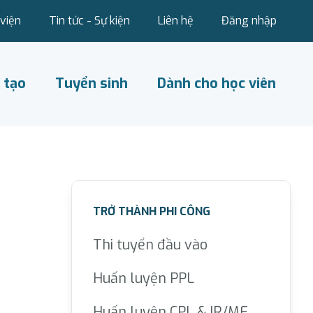
viện
Tin tức - Sự kiện
Liên hệ
Đăng nhập
 tạo
Tuyển sinh
Dành cho học viên
TRỞ THÀNH PHI CÔNG
Thi tuyển đầu vào
Huấn luyện PPL
Huấn luyện CPL & IR/ME