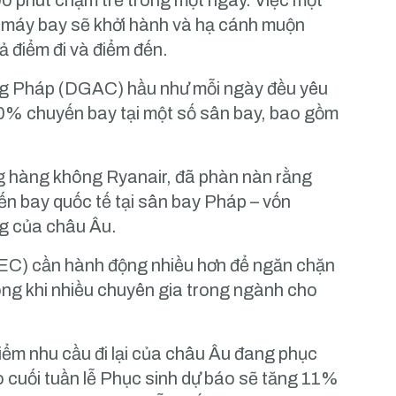
000 phút chậm trễ trong một ngày. Việc một
ì máy bay sẽ khởi hành và hạ cánh muộn
ả điểm đi và điểm đến.
ng Pháp (DGAC) hầu như mỗi ngày đều yêu
0% chuyến bay tại một số sân bay, bao gồm
g hàng không Ryanair, đã phàn nàn rằng
n bay quốc tế tại sân bay Pháp – vốn
g của châu Âu.
(EC) cần hành động nhiều hơn để ngăn chặn
ng khi nhiều chuyên gia trong ngành cho
iểm nhu cầu đi lại của châu Âu đang phục
ào cuối tuần lễ Phục sinh dự báo sẽ tăng 11%