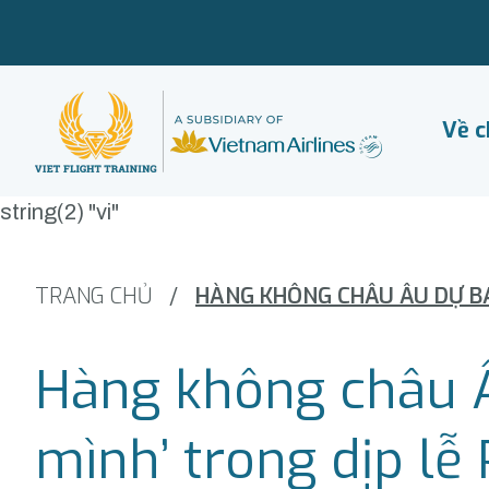
Về c
string(2) "vi"
TRANG CHỦ
/
Hàng không châu Â
mình’ trong dịp lễ 