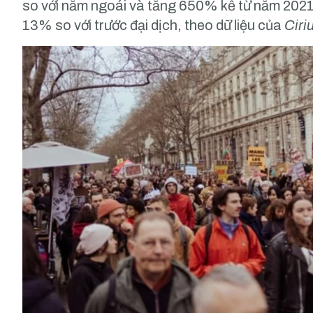
so với năm ngoái và tăng 650% kể từ năm 202
13% so với trước đại dịch, theo dữ liệu của
Ciri