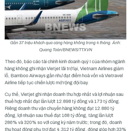
Gần 37 triệu khách qua cảng hàng không trong 4 tháng. Ảnh:
Quang Toàn/BNEWS/TTXVN
Theo đó, báo cáo tài chính kinh doanh quý I của nhóm ngành
hàng không ghi nhận Vietjet lãi trở lại, Vietnam Airlines giảm
lỗ, Bamboo Airways gần như đạt điểm hoà vốn và Vietravel
Airline tiếp tục chiến lược mở rộng đội bay.
Cụ thể, Vietjet ghi nhận doanh thu hợp nhất và lợi nhuận sau
thuế hợp nhất đạt lần lượt 12.898 tỷ đồng và 173 tỷ đồng.
Riêng doanh thu vận chuyển hàng không đạt 12.880 tỷ
đồng, lợi nhuận sau thuế đạt 168 tỷ đồng, tăng lần lượt
286% và 320% so với cùng kỳ năm trước; trong đó, doanh
thu hoạt động phụ trợ đạt 4.312 tỷ đồng, đóng góp hơn 33%