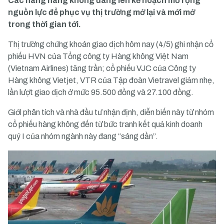
Các hãng hàng không đang lên kế hoạch mở rộng
nguồn lực để phục vụ thị trường mở lại và mới mở
trong thời gian tới.
Thị trường chứng khoán giao dịch hôm nay (4/5) ghi nhận cổ
phiếu HVN của Tổng công ty Hàng không Việt Nam
(Vietnam Airlines) tăng trần; cổ phiếu VJC của Công ty
Hàng không Vietjet, VTR của Tập đoàn Vietravel giảm nhẹ,
lần lượt giao dịch ở mức 95.500 đồng và 27.100 đồng.
Giới phân tích và nhà đầu tư nhận định, diễn biến này từ nhóm
cổ phiếu hàng không đến từ bức tranh kết quả kinh doanh
quý I của nhóm ngành này đang “sáng dần”.