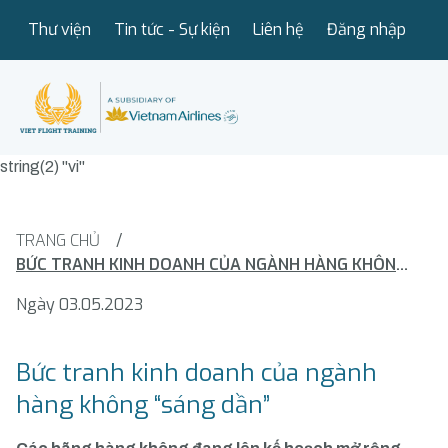
Thư viện
Tin tức - Sự kiện
Liên hệ
Đăng nhập
string(2) "vi"
TRANG CHỦ
/
BỨC TRANH KINH DOANH CỦA NGÀNH HÀNG KHÔNG “SÁNG DẦN”
Ngày 03.05.2023
Bức tranh kinh doanh của ngành
hàng không “sáng dần”