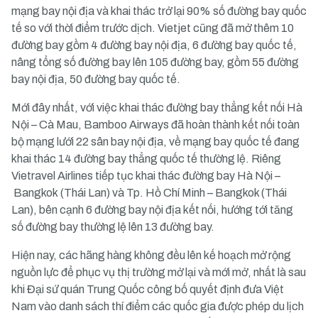
mạng bay nội địa và khai thác trở lại 90% số đường bay quốc
tế so với thời điểm trước dịch. Vietjet cũng đã mở thêm 10
đường bay gồm 4 đường bay nội địa, 6 đường bay quốc tế,
nâng tổng số đường bay lên 105 đường bay, gồm 55 đường
bay nội địa, 50 đường bay quốc tế.
Mới đây nhất, với việc khai thác đường bay thẳng kết nối Hà
Nội – Cà Mau, Bamboo Airways đã hoàn thành kết nối toàn
bộ mạng lưới 22 sân bay nội địa, về mạng bay quốc tế đang
khai thác 14 đường bay thẳng quốc tế thường lệ. Riêng
Vietravel Airlines tiếp tục khai thác đường bay Hà Nội –
Bangkok (Thái Lan) và Tp. Hồ Chí Minh – Bangkok (Thái
Lan), bên cạnh 6 đường bay nội địa kết nối, hướng tới tăng
số đường bay thường lệ lên 13 đường bay.
Hiện nay, các hãng hàng không đều lên kế hoạch mở rộng
nguồn lực để phục vụ thị trường mở lại và mới mở, nhất là sau
khi Đại sứ quán Trung Quốc công bố quyết định đưa Việt
Nam vào danh sách thí điểm các quốc gia được phép du lịch