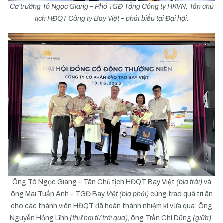
Cơ trưởng Tô Ngọc Giang – Phó TGĐ Tổng Công ty HKVN, Tân chủ
tịch HĐQT Công ty Bay Việt – phát biểu tại Đại hội.
Ông Tô Ngọc Giang – Tân Chủ tịch HĐQT Bay Việt
(bìa trái)
và
ông Mai Tuấn Anh – TGĐ Bay
Việt (bìa phải)
cùng trao quà tri ân
cho các thành viên HĐQT đã hoàn thành nhiệm kì vừa qua: Ông
Nguyễn Hồng Lĩnh
(thứ hai từ trái qua)
, ông Trần Chí Dũng
(giữa),