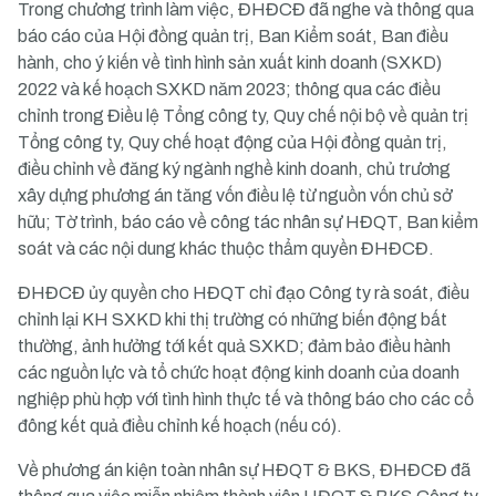
Trong chương trình làm việc, ĐHĐCĐ đã nghe và thông qua
báo cáo của Hội đồng quản trị, Ban Kiểm soát, Ban điều
hành, cho ý kiến về tình hình sản xuất kinh doanh (SXKD)
2022 và kế hoạch SXKD năm 2023; thông qua các điều
chỉnh trong Điều lệ Tổng công ty, Quy chế nội bộ về quản trị
Tổng công ty, Quy chế hoạt động của Hội đồng quản trị,
điều chỉnh về đăng ký ngành nghề kinh doanh, chủ trương
xây dựng phương án tăng vốn điều lệ từ nguồn vốn chủ sở
hữu; Tờ trình, báo cáo về công tác nhân sự HĐQT, Ban kiểm
soát và các nội dung khác thuộc thẩm quyền ĐHĐCĐ.
ĐHĐCĐ ủy quyền cho HĐQT chỉ đạo Công ty rà soát, điều
chỉnh lại KH SXKD khi thị trường có những biến động bất
thường, ảnh hưởng tới kết quả SXKD; đảm bảo điều hành
các nguồn lực và tổ chức hoạt động kinh doanh của doanh
nghiệp phù hợp với tình hình thực tế và thông báo cho các cổ
đông kết quả điều chỉnh kế hoạch (nếu có).
Về phương án kiện toàn nhân sự HĐQT & BKS, ĐHĐCĐ đã