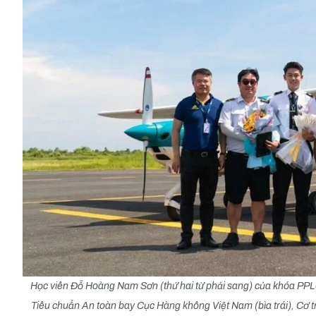
Học viên Đỗ Hoàng Nam Sơn (thứ hai từ phải sang) của khóa PP
Tiêu chuẩn An toàn bay Cục Hàng không Việt Nam (bìa trái), Cơ 