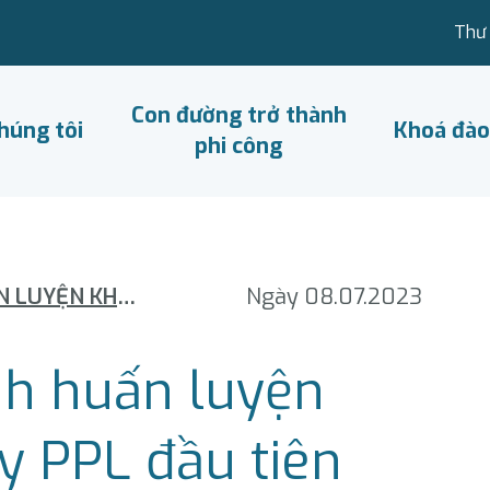
Thư 
Con đường trở thành
húng tôi
Khoá đào
phi công
BAY VIỆT HOÀN THÀNH HUẤN LUYỆN KHÓA THỰC HÀNH BAY PPL ĐẦU TIÊN
Ngày 08.07.2023
nh huấn luyện
y PPL đầu tiên