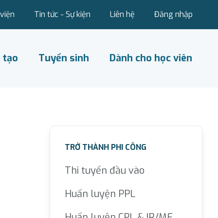
viện
Tin tức - Sự kiện
Liên hệ
Đăng nhập
 tạo
Tuyển sinh
Dành cho học viên
TRỞ THÀNH PHI CÔNG
Thi tuyển đầu vào
Huấn luyện PPL
Huấn luyện CPL & IR/ME