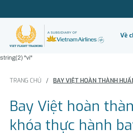
Về c
string(2) "vi"
TRANG CHỦ
/
Bay Việt hoàn thà
khóa thực hành ba