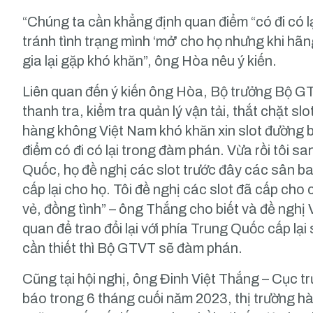
“Chúng ta cần khẳng định quan điểm “có đi có lạ
tránh tình trạng mình ‘mở’ cho họ nhưng khi hã
gia lại gặp khó khăn”, ông Hòa nêu ý kiến.
Liên quan đến ý kiến ông Hòa, Bộ trưởng Bộ 
thanh tra, kiểm tra quản lý vận tải, thắt chặt 
hàng không Việt Nam khó khăn xin slot đường b
điểm có đi có lại trong đàm phán. Vừa rồi tôi 
Quốc, họ đề nghị các slot trước đây các sân b
cấp lại cho họ. Tôi đề nghị các slot đã cấp cho
vẻ, đồng tình” – ông Thắng cho biết và đề nghị V
quan để trao đổi lại với phía Trung Quốc cấp lại
cần thiết thì Bộ GTVT sẽ đàm phán.
Cũng tại hội nghị, ông Đinh Việt Thắng – Cục
báo trong 6 tháng cuối năm 2023, thị trường hà