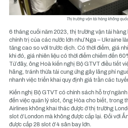
Thị trường vận tải hàng không quố
6 tháng cuối năm 2023, thị trường vận tải hàn
chính trị của các nước lớn như Nga – Ukraine l
tăng cao so với trước dịch. Có thời điểm, giá n
khi đó, giá nhiên liệu có thời điểm chiếm đến 
Từ đây, ông Hoà kiến nghị Bộ GTVT điều tiết v
hãng, tránh thừa tải cung ứng gây lãng phí ngu
nhanh việc triển khai quy định giá trần các tuyế
Kiến nghị Bộ GTVT có chính sách hỗ trợ ngàn
đến việc quản lý slot, ông Hòa cho biết, trong 
Airlines không khai thác được ở thị trường Lon
slot ở London mà không được cấp lại. Đối với Ấ
được cấp 28 slot ở 4 sân bay lớn.