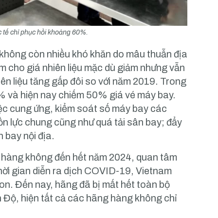
c tế chỉ phục hồi khoảng 60%.
g không còn nhiều khó khăn do mâu thuẫn địa
àm cho giá nhiên liệu mặc dù giảm nhưng vẫn
hiên liệu tăng gấp đôi so với năm 2019. Trong
60% và hiện nay chiếm 50% giá vé máy bay.
iệc cung ứng, kiểm soát số máy bay các
ồn lực chung cũng như quá tải sân bay; đẩy
n bay nội địa.
h hàng không đến hết năm 2024, quan tâm
thời gian diễn ra dịch COVID-19, Vietnam
don. Đến nay, hãng đã bị mất hết toàn bộ
n Độ, hiện tất cả các hãng hàng không chỉ