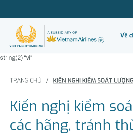
Về c
string(2) "vi"
TRANG CHỦ
/
Kiến nghị kiểm so
các hãng, tránh th