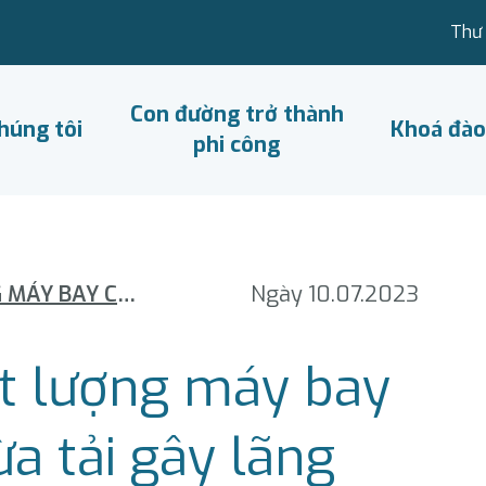
Thư 
Con đường trở thành
húng tôi
Khoá đào
phi công
KIẾN NGHỊ KIỂM SOÁT LƯỢNG MÁY BAY CÁC HÃNG, TRÁNH THỪA TẢI GÂY LÃNG PHÍ
Ngày 10.07.2023
át lượng máy bay
ừa tải gây lãng