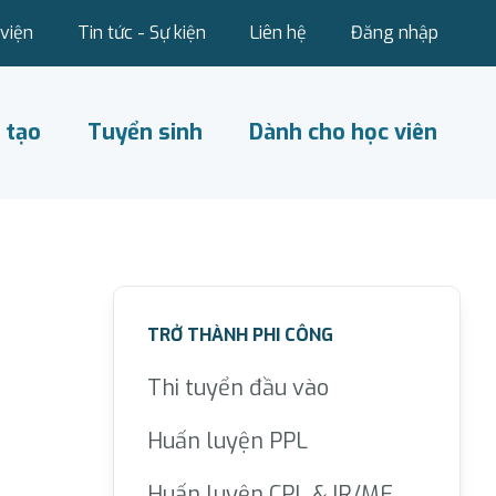
viện
Tin tức - Sự kiện
Liên hệ
Đăng nhập
 tạo
Tuyển sinh
Dành cho học viên
TRỞ THÀNH PHI CÔNG
Thi tuyển đầu vào
Huấn luyện PPL
Huấn luyện CPL & IR/ME