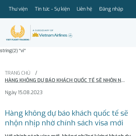
Thư viện
Tin tức - Sự kiện
Liên hệ
Đăng nhập
string(2) "vi"
TRANG CHỦ
/
HÀNG KHÔNG DỰ BÁO KHÁCH QUỐC TẾ SẼ NHỘN NHỊP NHỜ CHÍNH SÁCH VISA MỚI
Ngày 15.08.2023
Hàng không dự báo khách quốc tế sẽ
nhộn nhịp nhờ chính sách visa mới