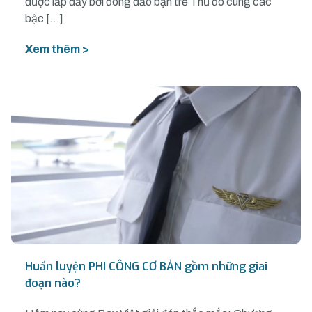
được lấp đầy bởi đông đảo bạn trẻ Thủ đô cùng các
bậc […]
Xem thêm >
Huấn luyện PHI CÔNG CƠ BẢN gồm những giai
đoạn nào?