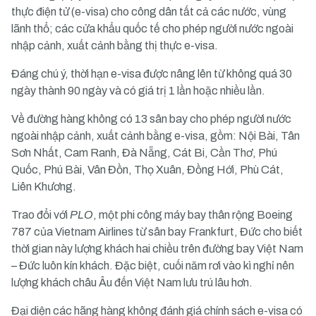
thực điện tử (e-visa) cho công dân tất cả các nước, vùng
lãnh thổ; các cửa khẩu
quốc tế
cho phép người nước ngoài
nhập cảnh, xuất cảnh bằng thị thực e-visa.
Đáng chú ý, thời hạn e-visa được nâng lên từ không quá 30
ngày thành 90 ngày và có giá trị 1 lần hoặc nhiều lần.
Về đường
hàng không
có 13 sân bay cho phép người nước
ngoài nhập cảnh, xuất cảnh bằng e-visa, gồm: Nội Bài, Tân
Sơn Nhất, Cam Ranh, Đà Nẵng, Cát Bi, Cần Thơ, Phú
Quốc, Phú Bài, Vân Đồn, Thọ Xuân, Đồng Hới, Phù Cát,
Liên Khương.
Trao đổi với
PLO
, một phi công
máy bay
thân rộng Boeing
787 của Vietnam Airlines từ sân bay Frankfurt, Đức cho biết
thời gian này lượng khách hai chiều trên đường bay Việt Nam
– Đức luôn kín khách. Đặc biệt, cuối năm rơi vào kì nghỉ nên
lượng khách châu Âu đến Việt Nam lưu trú lâu hơn.
Đại diện các hãng hàng không đánh giá chính sách e-visa có