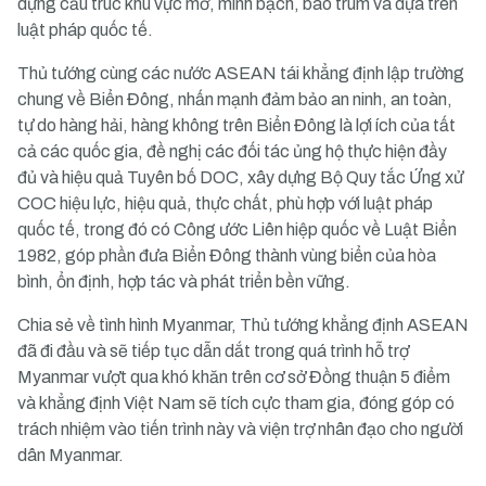
dựng cấu trúc khu vực mở, minh bạch, bao trùm và dựa trên
luật pháp quốc tế.
Thủ tướng cùng các nước ASEAN tái khẳng định lập trường
chung về Biển Đông, nhấn mạnh đảm bảo an ninh, an toàn,
tự do hàng hải, hàng không trên Biển Đông là lợi ích của tất
cả các quốc gia, đề nghị các đối tác ủng hộ thực hiện đầy
đủ và hiệu quả Tuyên bố DOC, xây dựng Bộ Quy tắc Ứng xử
COC hiệu lực, hiệu quả, thực chất, phù hợp với luật pháp
quốc tế, trong đó có Công ước Liên hiệp quốc về Luật Biển
1982, góp phần đưa Biển Đông thành vùng biển của hòa
bình, ổn định, hợp tác và phát triển bền vững.
Chia sẻ về tình hình Myanmar, Thủ tướng khẳng định ASEAN
đã đi đầu và sẽ tiếp tục dẫn dắt trong quá trình hỗ trợ
Myanmar vượt qua khó khăn trên cơ sở Đồng thuận 5 điểm
và khẳng định Việt Nam sẽ tích cực tham gia, đóng góp có
trách nhiệm vào tiến trình này và viện trợ nhân đạo cho người
dân Myanmar.