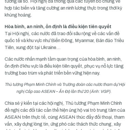
tương lai số. Hội nghị đã thông qua các tuyên bố chung về
hợp tác biển và tăng cường an ninh lương thực trong thời kỳ
khủng hoảng.
Hòa bình, an ninh, ổn định là điều kiện tiên quyết
Tại Hội nghị, các nước đã trao đổi sâu rộng về các vấn đề
quốc tế và khu vực như Biển Đông, Myanmar, Bán đảo Triều
Tiên, xung đột tại Ukraine…
Các nước nhấn mạnh tầm quan trọng của hòa bình, an ninh,
ổn định ở khu vực là điều kiện tiên quyết, phục vụ nỗ lực tăng
trưởng bao trùm và phát triển bền vững hiện nay.
Thủ tướng Phạm Minh Chính và Trưởng đoàn các nước tham dự Hội
nghị Cấp cao ASEAN – Ấn Độ lần thứ 20 (Ảnh: VGP).
Chia sẻ ý kiến tại các hội nghị, Thủ tướng Phạm Minh Chính
đề nghị các đối tác cần thể hiện ủng hộ vai trò trung tâm của
ASEAN trên thực tế, cùng ASEAN thúc đẩy đối thoại, tham
vấn, xây dựng lòng tin, ứng phó các thách thức chung, xây