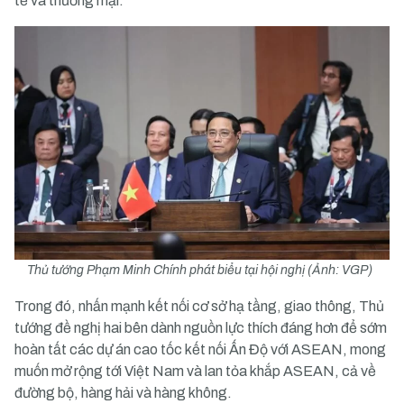
tế và thương mại.
Thủ tướng Phạm Minh Chính phát biểu tại hội nghị (Ảnh: VGP)
Trong đó, nhấn mạnh kết nối cơ sở hạ tầng, giao thông, Thủ
tướng đề nghị hai bên dành nguồn lực thích đáng hơn để sớm
hoàn tất các dự án cao tốc kết nối Ấn Độ với ASEAN, mong
muốn mở rộng tới Việt Nam và lan tỏa khắp ASEAN, cả về
đường bộ, hàng hải và hàng không.