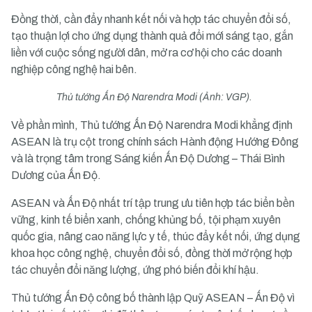
Đồng thời, cần đẩy nhanh kết nối và hợp tác chuyển đổi số,
tạo thuận lợi cho ứng dụng thành quả đổi mới sáng tạo, gắn
liền với cuộc sống người dân, mở ra cơ hội cho các doanh
nghiệp công nghệ hai bên.
Thủ tướng Ấn Độ Narendra Modi (Ảnh: VGP).
Về phần mình, Thủ tướng Ấn Độ Narendra Modi khẳng định
ASEAN là trụ cột trong chính sách Hành động Hướng Đông
và là trọng tâm trong Sáng kiến Ấn Độ Dương – Thái Bình
Dương của Ấn Độ.
ASEAN và Ấn Độ nhất trí tập trung ưu tiên hợp tác biển bền
vững, kinh tế biển xanh, chống khủng bố, tội phạm xuyên
quốc gia, nâng cao năng lực y tế, thúc đẩy kết nối, ứng dụng
khoa học công nghệ, chuyển đổi số, đồng thời mở rộng hợp
tác chuyển đổi năng lượng, ứng phó biến đổi khí hậu.
Thủ tướng Ấn Độ công bố thành lập Quỹ ASEAN – Ấn Độ vì