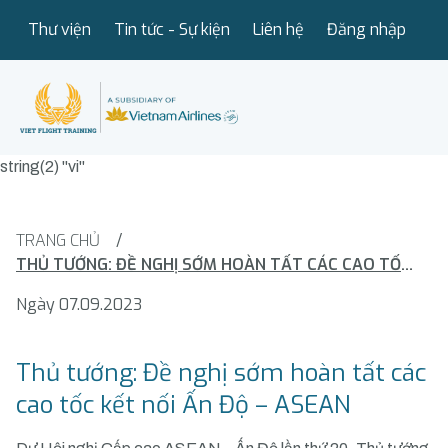
Thư viện
Tin tức - Sự kiện
Liên hệ
Đăng nhập
string(2) "vi"
TRANG CHỦ
/
THỦ TƯỚNG: ĐỀ NGHỊ SỚM HOÀN TẤT CÁC CAO TỐC KẾT NỐI ẤN ĐỘ – ASEAN
Ngày 07.09.2023
Thủ tướng: Đề nghị sớm hoàn tất các
cao tốc kết nối Ấn Độ – ASEAN