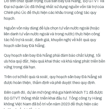
Do tính chất quan trọng của sân bay Đà Nẵng, Bộ GTVT và
Đại sứ quán Úc đã thống nhất sử dụng nguồn vốn tài trợ của
Chính phủ Úc để thực hiện các khâu trong công tác quy
hoạch.
Nguồn vốn này dùng để lựa chọn tư vấn nước ngoài (hoặc
liên danh tư vấn nước ngoài và trong nước) thực hiện công
tác hỗ trợ rà soát, đánh giá, khuyến nghị về kết quả quy
hoạch sân bay Đà Nẵng.
Quy hoạch sân bay Đà Nẵng phải đảm bảo chất lượng, tối
ưu hóa quỹ đất, hiệu quả khai thác và khả năng phát triển bền
vững trong dài hạn.
Trên cơ sở kết quả rà soát, quy hoạch sân bay Đà Nẵng sẽ
được hoàn thiện, thẩm định và phê duyệt theo quy định.
Bên cạnh đó, dự án mở rộng nhà ga hành khách T1 đã được
Bộ GTVT thống nhất triển khai đầu tư. Tổng công ty Hàng
không Việt Nam đã bố trí vốn năm 2023 để thực hiện các