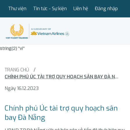
Thư viện
Tin tức - Sự kiện
Liên hệ
Đăng nhập
string(2) "vi"
TRANG CHỦ
/
CHÍNH PHỦ ÚC TÀI TRỢ QUY HOẠCH SÂN BAY ĐÀ NẴNG
Ngày 16.12.2023
Chính phủ Úc tài trợ quy hoạch sân
bay Đà Nẵng