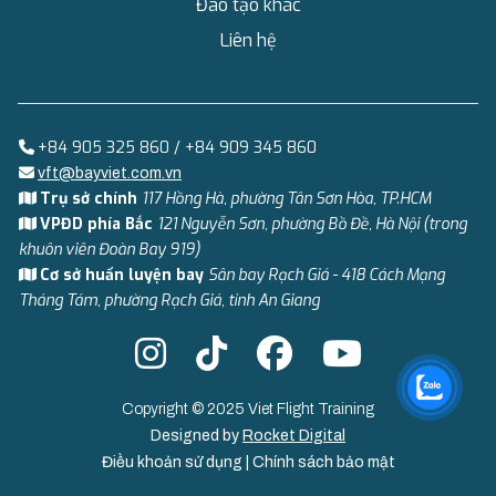
Đào tạo khác
Liên hệ
+84 905 325 860 / +84 909 345 860
vft@bayviet.com.vn
Trụ sở chính
117 Hồng Hà, phường Tân Sơn Hòa, TP.HCM
VPĐD phía Bắc
121 Nguyễn Sơn, phường Bồ Đề, Hà Nội (trong
khuôn viên Đoàn Bay 919)
Cơ sở huấn luyện bay
Sân bay Rạch Giá - 418 Cách Mạng
Tháng Tám, phường Rạch Giá, tỉnh An Giang
Copyright © 2025 Viet Flight Training
Designed by
Rocket Digital
Điều khoản sử dụng
|
Chính sách bảo mật