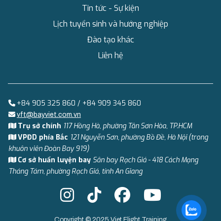
Tin tức - Sự kiện
Lịch tuyển sinh và hướng nghiệp
Đào tạo khác
Liên hệ
+84 905 325 860 / +84 909 345 860
vft@bayviet.com.vn
Trụ sở chính
117 Hồng Hà, phường Tân Sơn Hòa, TP.HCM
VPĐD phía Bắc
121 Nguyễn Sơn, phường Bồ Đề, Hà Nội (trong
khuôn viên Đoàn Bay 919)
Cơ sở huấn luyện bay
Sân bay Rạch Giá - 418 Cách Mạng
Tháng Tám, phường Rạch Giá, tỉnh An Giang
Copyright © 2025 Viet Flight Training