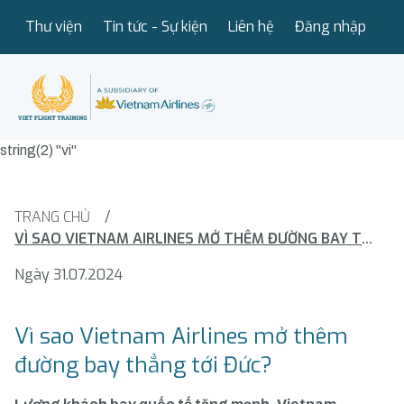
Thư viện
Tin tức - Sự kiện
Liên hệ
Đăng nhập
string(2) "vi"
TRANG CHỦ
/
VÌ SAO VIETNAM AIRLINES MỞ THÊM ĐƯỜNG BAY THẲNG TỚI ĐỨC?
Ngày 31.07.2024
Vì sao Vietnam Airlines mở thêm
đường bay thẳng tới Đức?