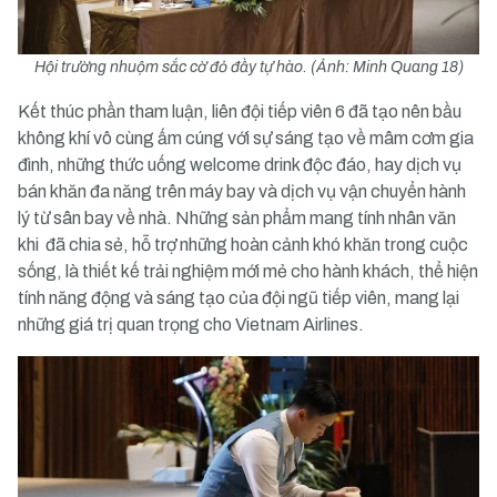
Hội trường nhuộm sắc cờ đỏ đầy tự hào. (Ảnh: Minh Quang 18)
Kết thúc phần tham luận, liên đội tiếp viên 6 đã tạo nên bầu
không khí vô cùng ấm cúng với sự sáng tạo về mâm cơm gia
đình, những thức uống welcome drink độc đáo, hay dịch vụ
bán khăn đa năng trên máy bay và dịch vụ vận chuyển hành
lý từ sân bay về nhà. Những sản phẩm mang tính nhân văn
khi đã chia sẻ, hỗ trợ những hoàn cảnh khó khăn trong cuộc
sống, là thiết kế trải nghiệm mới mẻ cho hành khách, thể hiện
tính năng động và sáng tạo của đội ngũ tiếp viên, mang lại
những giá trị quan trọng cho Vietnam Airlines.