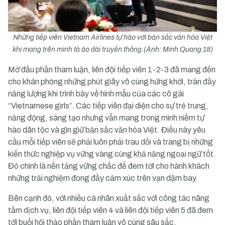
Những tiếp viên Vietnam Airlines tự hào với bản sắc văn hóa Việt
khi mang trên mình tà áo dài truyền thống.(Ảnh: Minh Quang 18)
Mở đầu phần tham luận, liên đội tiếp viên 1-2-3 đã mang đến
cho khán phòng những phút giây vô cùng hứng khởi, tràn đầy
năng lượng khi trình bày về hình mẫu của các cô gái
“Vietnamese girls”. Các tiếp viên đại diện cho sự trẻ trung,
năng động, sáng tạo nhưng vẫn mang trong mình niềm tự
hào dân tộc và gìn giữ bản sắc văn hóa Việt. Điều này yêu
cầu mỗi tiếp viên sẽ phải luôn phải trau dồi và trang bị những
kiến thức nghiệp vụ vững vàng cùng khả năng ngoại ngữ tốt.
Đó chính là nền tảng vững chắc để đem tới cho hành khách
những trải nghiệm đong đầy cảm xúc trên vạn dặm bay.
Bên cạnh đó, với nhiều cá nhân xuất sắc với công tác nâng
tầm dịch vụ, liên đội tiếp viên 4 và liên đội tiếp viên 5 đã đem
tới buổi hội thảo phần tham luận vô cùng sâu sắc.