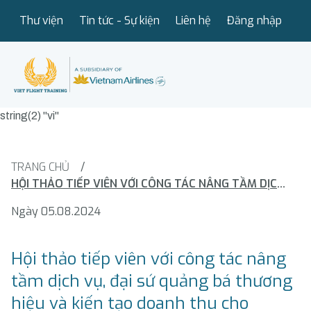
Thư viện
Tin tức - Sự kiện
Liên hệ
Đăng nhập
string(2) "vi"
TRANG CHỦ
/
HỘI THẢO TIẾP VIÊN VỚI CÔNG TÁC NÂNG TẦM DỊCH VỤ, ĐẠI SỨ QUẢNG BÁ THƯƠNG HIỆU VÀ KIẾN TẠO DOANH THU CHO VIETNAM AIRLINES
Ngày 05.08.2024
Hội thảo tiếp viên với công tác nâng
tầm dịch vụ, đại sứ quảng bá thương
hiệu và kiến tạo doanh thu cho