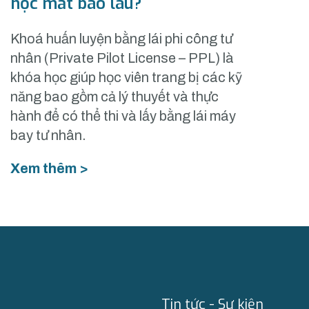
học mất bao lâu?
Khoá huấn luyện bằng lái phi công tư
nhân (Private Pilot License – PPL) là
khóa học giúp học viên trang bị các kỹ
năng bao gồm cả lý thuyết và thực
hành để có thể thi và lấy bằng lái máy
bay tư nhân.
Xem thêm >
Tin tức - Sự kiện