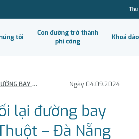
Thư 
Con đường trở thành
húng tôi
Khoá đào
phi công
VIETNAM AIRLINES NỐI LẠI ĐƯỜNG BAY TRỰC TIẾP BUÔN MA THUỘT – ĐÀ NẴNG
Ngày 04.09.2024
ối lại đường bay
 Thuột – Đà Nẵng