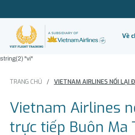
Về c
string(2) "vi"
TRANG CHỦ
/
Vietnam Airlines n
trực tiếp Buôn Ma