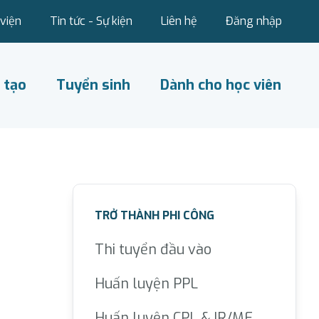
viện
Tin tức - Sự kiện
Liên hệ
Đăng nhập
 tạo
Tuyển sinh
Dành cho học viên
TRỞ THÀNH PHI CÔNG
Thi tuyển đầu vào
Huấn luyện PPL
Huấn luyện CPL & IR/ME