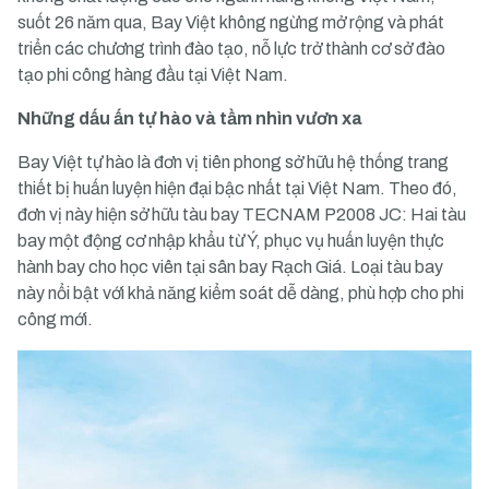
suốt 26 năm qua, Bay Việt không ngừng mở rộng và phát
triển các chương trình đào tạo, nỗ lực trở thành cơ sở đào
tạo phi công hàng đầu tại Việt Nam.
Những dấu ấn tự hào và tầm nhìn vươn xa
Bay Việt tự hào là đơn vị tiên phong sở hữu hệ thống trang
thiết bị huấn luyện hiện đại bậc nhất tại Việt Nam. Theo đó,
đơn vị này hiện sở hữu tàu bay TECNAM P2008 JC: Hai tàu
bay một động cơ nhập khẩu từ Ý, phục vụ huấn luyện thực
hành bay cho học viên tại sân bay Rạch Giá. Loại tàu bay
này nổi bật với khả năng kiểm soát dễ dàng, phù hợp cho phi
công mới.