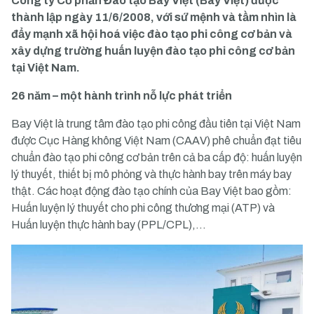
Công ty Cổ phần Đào tạo Bay Việt (Bay Việt) được
thành lập ngày 11/6/2008, với sứ mệnh và tầm nhìn là
đẩy mạnh xã hội hoá việc đào tạo phi công cơ bản và
xây dựng trường huấn luyện đào tạo phi công cơ bản
tại Việt Nam.
26 năm – một hành trình nỗ lực phát triển
Bay Việt là trung tâm đào tạo phi công đầu tiên tại Việt Nam
được Cục Hàng không Việt Nam (CAAV) phê chuẩn đạt tiêu
chuẩn đào tạo phi công cơ bản trên cả ba cấp độ: huấn luyện
lý thuyết, thiết bị mô phỏng và thực hành bay trên máy bay
thật. Các hoạt động đào tạo chính của Bay Việt bao gồm:
Huấn luyện lý thuyết cho phi công thương mại (ATP) và
Huấn luyện thực hành bay (PPL/CPL),…