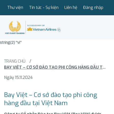
Thư viện
Tin tức - Sự kiện
Liên hệ
Đăng nhập
string(2) "vi"
TRANG CHỦ
/
BAY VIỆT – CƠ SỞ ĐÀO TẠO PHI CÔNG HÀNG ĐẦU TẠI VIỆT NAM
Ngày 15.11.2024
Bay Việt – Cơ sở đào tạo phi công
hàng đầu tại Việt Nam