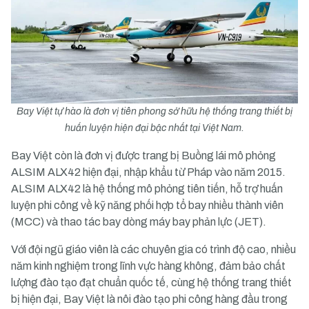
Bay Việt tự hào là đơn vị tiên phong sở hữu hệ thống trang thiết bị
huấn luyện hiện đại bậc nhất tại Việt Nam.
Bay Việt còn là đơn vị được trang bị Buồng lái mô phỏng
ALSIM ALX42 hiện đại, nhập khẩu từ Pháp vào năm 2015.
ALSIM ALX42 là hệ thống mô phỏng tiên tiến, hỗ trợ huấn
luyện phi công về kỹ năng phối hợp tổ bay nhiều thành viên
(MCC) và thao tác bay dòng máy bay phản lực (JET).
Với đội ngũ giáo viên là các chuyên gia có trình độ cao, nhiều
năm kinh nghiệm trong lĩnh vực hàng không, đảm bảo chất
lượng đào tạo đạt chuẩn quốc tế, cùng hệ thống trang thiết
bị hiện đại, Bay Việt là nôi đào tạo phi công hàng đầu trong