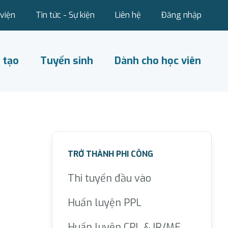
viện
Tin tức - Sự kiện
Liên hệ
Đăng nhập
 tạo
Tuyển sinh
Dành cho học viên
TRỞ THÀNH PHI CÔNG
Thi tuyển đầu vào
Huấn luyện PPL
Huấn luyện CPL & IR/ME