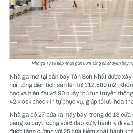
Nhà ga T3 sẽ tiếp nhận gần 80% tổng số chuyến bay nội
Nhà ga mới tại sân bay Tân Sơn Nhất được xây
nổi, tổng diện tích sàn lên tới 112.500 m2. Khô
học và hiện đại với 90 quầy thủ tục truyền thốn
42 kiosk check-in tự phục vụ, giúp tối ưu hóa t
Nhà ga có 27 cửa ra máy bay, trong đó 13 cửa 
bằng xe buýt, cùng với 6 đảo xử lý hành lý đi và 
được tăng cường với 25 cửa kiểm soát hành khác