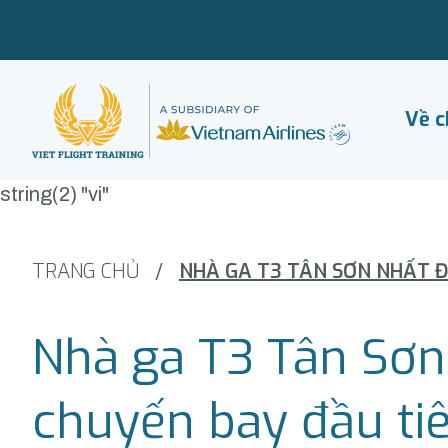
Về c
string(2) "vi"
TRANG CHỦ
/
Nhà ga T3 Tân Sơn
chuyến bay đầu tiê