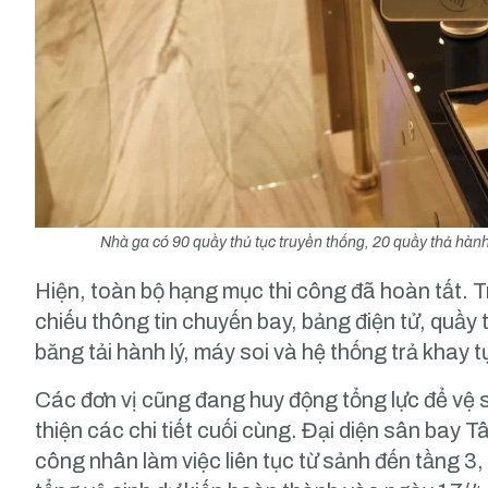
Nhà ga có 90 quầy thủ tục truyền thống, 20 quầy thả hành 
Hiện, toàn bộ hạng mục thi công đã hoàn tất. 
chiếu thông tin chuyến bay, bảng điện tử, quầy
băng tải hành lý, máy soi và hệ thống trả khay
Các đơn vị cũng đang huy động tổng lực để vệ 
thiện các chi tiết cuối cùng. Đại diện sân bay 
công nhân làm việc liên tục từ sảnh đến tầng 