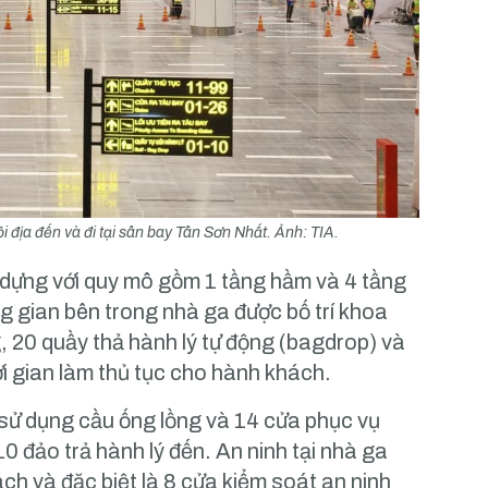
 địa đến và đi tại sân bay Tân Sơn Nhất. Ảnh: TIA.
 dựng với quy mô gồm 1 tầng hầm và 4 tầng
ng gian bên trong nhà ga được bố trí khoa
g, 20 quầy thả hành lý tự động (bagdrop) và
hời gian làm thủ tục cho hành khách.
sử dụng cầu ống lồng và 14 cửa phục vụ
10 đảo trả hành lý đến. An ninh tại nhà ga
h và đặc biệt là 8 cửa kiểm soát an ninh