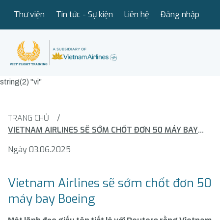
Thư viện
Tin tức - Sự kiện
Liên hệ
Đăng nhập
string(2) "vi"
TRANG CHỦ
/
VIETNAM AIRLINES SẼ SỚM CHỐT ĐƠN 50 MÁY BAY BOEING
Ngày 03.06.2025
Vietnam Airlines sẽ sớm chốt đơn 50
máy bay Boeing