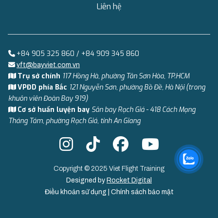
Liên hệ
+84 905 325 860 / +84 909 345 860
vft@bayviet.com.vn
Trụ sở chính
117 Hồng Hà, phường Tân Sơn Hòa, TP.HCM
VPĐD phía Bắc
121 Nguyễn Sơn, phường Bồ Đề, Hà Nội (trong
khuôn viên Đoàn Bay 919)
Cơ sở huấn luyện bay
Sân bay Rạch Giá - 418 Cách Mạng
Tháng Tám, phường Rạch Giá, tỉnh An Giang
Copyright © 2025 Viet Flight Training
Designed by
Rocket Digital
Điều khoản sử dụng
|
Chính sách bảo mật