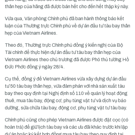
thân hẹp của hãng đã được bán hết cho đến hết thập kỷ này.
Vừa qua, Văn phòng Chính phủ đã ban hành thông báo kết
luận của Thường trực Chính phủ về dự án đầu tư tàu bay thân
hẹp của Vietnam Airlines.
Theo đó, Thường trực Chính phủ đồng ý kiến nghị của Bộ
Tài chính để thực hiện dự án đầu tư tàu bay thân hẹp của
Vietnam Airlines theo chủ trương đã được Phó thủ tướng Hồ
Đức Phớc đồng ý ngày 28/4.
Cụ thể, đồng ý để Vietnam Airlines vừa xây dựng dự án đầu
tư 50 tàu bay thân hẹp, vừa đàm phán với nhà sản xuất tàu
bay theo quy định tại Nghị định số 110 về quản lý hoạt động
thuê, mua tàu bay, động cơ, phụ tùng vật tư và dịch vụ bảo
dưỡng, sửa chữa tàu bay, động cơ, phụ tùng vật tư tàu bay.
Chính phủ cũng cho phép Vietnam Airlines được đặt cọc (có
hoàn trả) để giữ lịch tàu bay và các ưu đãi khác trước khi lập
dự án hoặc ký kết hợp đồng mua tàu bay theo quy định tại