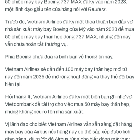
50 chiếc máy bay Boeing 737 MAX đã ký vào năm 2023,
một lãnh đạo giấu tên của hãng nói với
Reuters.
Trước đó, Vietnam Airlines đã ký một thỏa thuận ban đầu với
nhà sản xuất máy bay Boeing của Mỹ vào năm 2023 để mua
50 chiếc máy bay thân hẹp dòng 737 MAX, nhưng đến nay
vẫn chưa hoàn tất thương vụ.
Phía Boeing chưa đưa ra bình luận về thông tin này.
Vietnam Airlines sẽ cần đến 100 máy bay thân hẹp mới từ
nay đến năm 2035 để mở rộng hoạt động và thay thế đội bay
hiện tại.
Hồi tháng 4, Vietnam Airlines đã ký một biên bản ghi nhớ với
Vietcombank để tài trợ cho việc mua 50 máy bay thân hẹp,
nhưng không nêu rõ tên nhà sản xuất.
Vị lãnh đạo cho biết Vietnam Airlines vẫn sẵn sàng đặt hàng
máy bay của Airbus nếu hãng này có thể sắp xếp được lịch
giao hàng, dù trước đó Airbus từng cho biết dòng máy bay